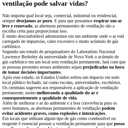
ventilação pode salvar vidas?
Não importa qual local seja, comercial, industrial ou residencial,
sempre
desejamos ar puro
. E para que possamos
respirar um ar
leve e renovado
, as aberturas permanentes de ventilação são a
escolha certa para proporcionar isso.
É muito desconfortável adentrarmos em um ambiente onde o ar está
carregado de impurezas, calor excessivo e muito acúmulo de gás
carbônico.
Segundo um estudo de pesquisadores do Laboratório Nacional
Lawrence Berkeley da universidade de Nova York o acúmulo de
gás carbônico em um local sem ventilação permanente, fará com que
as pessoas presentes nesses ambientes sejam
prejudicadas na hora
de tomar decisões importantes
.
Após esse estudo, os Estados Unidos sofreu um impacto em todo
local público fechado, tal como escolas, universidades, escritórios.
Os cientistas sugerem aos responsáveis a aplicação de ventilação
permanente, assim
melhorando a qualidade do ar e
consequentemente a qualidade de vida
.
Além de melhorar o ar do ambiente e a boa convivência para os
seres humanos, as aberturas permanentes de ventilação
podem
evitar acidentes graves, como explosões e intoxicações
.
Em locais que utilizam algum tipo de gás como combustível ou
reagente é essencial possuir a ventilação permanente para que
possa